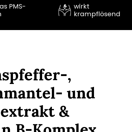
wirkt
krampflösend
pfeffer-,
nmantel- und
extrakt &
in B-Komplex