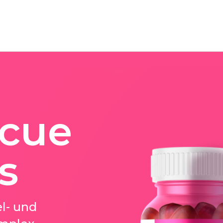
cue
s
l- und