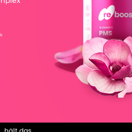
omplex
k