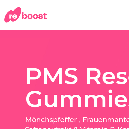
PMS Res
Gummie
Mönchspfeffer-, Frauenmante