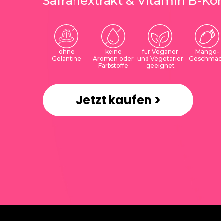
Safranextrakt & Vitamin B-K
ohne
keine
für Veganer
Mango-
Gelantine
Aromen oder
und Vegetarier
Geschmac
Farbstoffe
geeignet
hält das