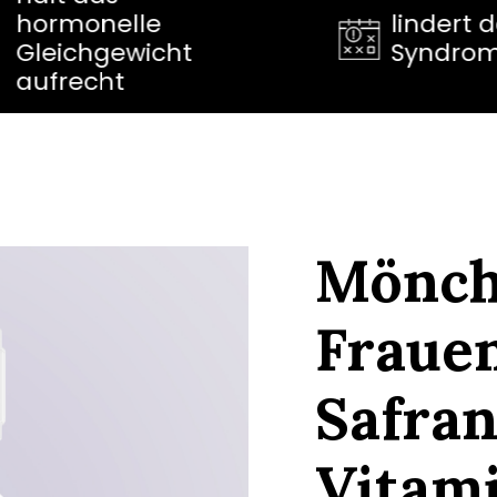
lindert das PMS-
ht
Syndrom
Mönchs
Fraue
Safran
Vitam